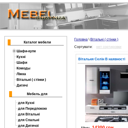
Головна
\
Вітальні ( стінки )
Каталог мебели
Сортувати:
нет сортировки
Шафи-купе
Кухні
Вітальня Селін В наявності
Шафи
Комоды
Ліжка
Вітальні ( стінки )
Дитячі
Мебель для
для Кухні
для Передпокою
для Вітальні
для Спальні
для Дитячої
14300 грн